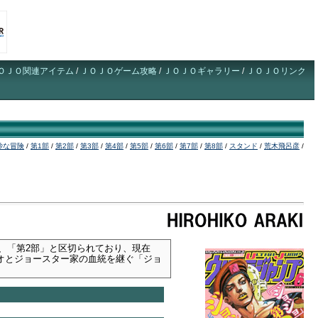
ＯＪＯ関連アイテム
/
ＪＯＪＯゲーム攻略
/
ＪＯＪＯギャラリー
/
ＪＯＪＯリンク
妙な冒険
/
第1部
/
第2部
/
第3部
/
第4部
/
第5部
/
第6部
/
第7部
/
第8部
/
スタンド
/
荒木飛呂彦
/
」、「第2部」と区切られており、現在
オとジョースター家の血統を継ぐ「ジョ