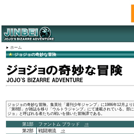
ホーム
ジョジョの奇妙な冒険
ジョジョの奇妙な冒険。集英社「週刊少年ジャンプ」に1986年12月
「第8部」が雑誌を移り「ウルトラジャンプ」にて連載されている。部
ジョ」と呼ばれる者たちの戦いを描いた冒険譚である。
第1部
ファントム ブラッド
⇒
第2部
戦闘潮流
⇒