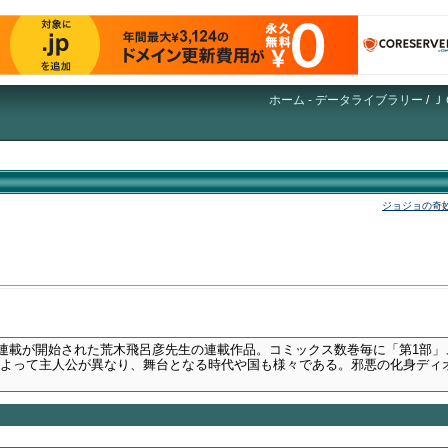
ホーム - データライブラリー
/
Ｊ
ジョジョの奇
より連載が開始された荒木飛呂彦先生の連載作品。コミックス数巻毎に「第1部
によって主人公が異なり、舞台となる時代や国も様々である。邪悪の化身ディ