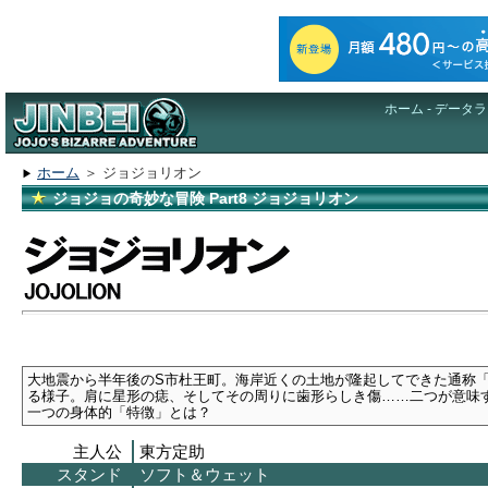
ホーム - データ
ホーム
＞ ジョジョリオン
ジョジョの奇妙な冒険 Part8 ジョジョリオン
大地震から半年後のS市杜王町。海岸近くの土地が隆起してできた通称
る様子。肩に星形の痣、そしてその周りに歯形らしき傷……二つが意味
一つの身体的「特徴」とは？
主人公
東方定助
スタンド
ソフト＆ウェット